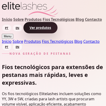
Início
Sobre
Produtos
Fios Tecnológicos
Blog
Contacto
Ver produtos
PT
EN
Menu
Início
Sobre
Produtos
Fios Tecnológicos
Blog
Contacto
PT
EN
NOVA GERAÇÃO DE PESTANAS
Fios tecnológicos para extensões de
pestanas mais rápidas, leves e
expressivas.
Os fios tecnológicos Elitelashes incluem soluções como
YY, 3W e 5W, criadas para lash artists que procuram
volume visível, aplicação eficiente, acabamento