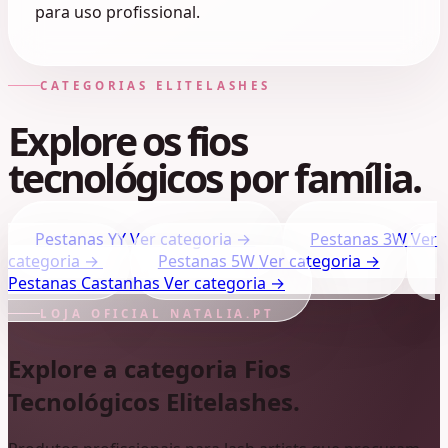
para uso profissional.
CATEGORIAS ELITELASHES
Explore os fios
tecnológicos por família.
Pestanas YY
Ver categoria →
Pestanas 3W
Ver
categoria →
Pestanas 5W
Ver categoria →
Pestanas Castanhas
Ver categoria →
LOJA OFICIAL NATALIA.PT
Explore a categoria Fios
Tecnológicos Elitelashes.