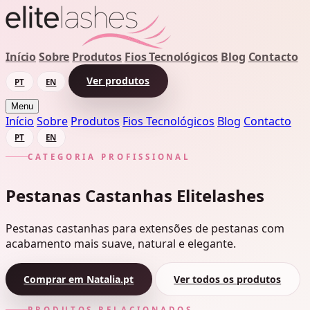
Início
Sobre
Produtos
Fios Tecnológicos
Blog
Contacto
Ver produtos
PT
EN
Menu
Início
Sobre
Produtos
Fios Tecnológicos
Blog
Contacto
PT
EN
CATEGORIA PROFISSIONAL
Pestanas Castanhas Elitelashes
Pestanas castanhas para extensões de pestanas com
acabamento mais suave, natural e elegante.
Comprar em Natalia.pt
Ver todos os produtos
PRODUTOS RELACIONADOS