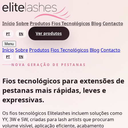
Início
Sobre
Produtos
Fios Tecnológicos
Blog
Contacto
Ver produtos
PT
EN
Menu
Início
Sobre
Produtos
Fios Tecnológicos
Blog
Contacto
PT
EN
NOVA GERAÇÃO DE PESTANAS
Fios tecnológicos para extensões de
pestanas mais rápidas, leves e
expressivas.
Os fios tecnológicos Elitelashes incluem soluções como
YY, 3W e 5W, criadas para lash artists que procuram
volume visível, aplicação eficiente, acabamento