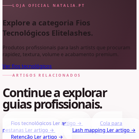
LOJA OFICIAL NATALIA.PT
Explore a categoria Fios
Tecnológicos Elitelashes.
Produtos profissionais para lash artists que procuram
rapidez, textura, volume e acabamento premium.
Ver fios tecnológicos
ARTIGOS RELACIONADOS
Continue a explorar
guias profissionais.
Fios tecnológicos
Ler artigo →
Cola para
pestanas
Ler artigo →
Lash mapping
Ler artigo →
Retenção
Ler artigo →