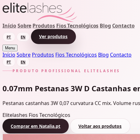
Início
Sobre
Produtos
Fios Tecnológicos
Blog
Contacto
Ver produtos
PT
EN
Menu
Início
Sobre
Produtos
Fios Tecnológicos
Blog
Contacto
PT
EN
PRODUTO PROFISSIONAL ELITELASHES
0.07mm Pestanas 3W D Castanhas e
Pestanas castanhas 3W 0,07 curvatura CC mix. Volume russo
Elitelashes
Fios Tecnológicos
Comprar em Natalia.pt
Voltar aos produtos