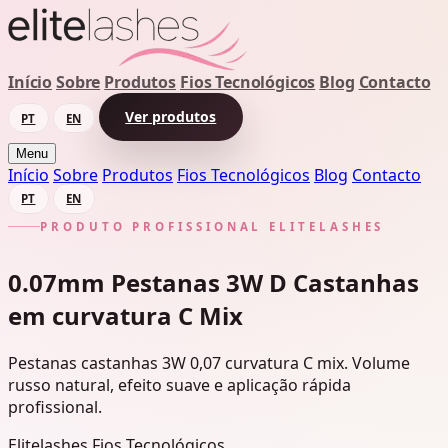
Início
Sobre
Produtos
Fios Tecnológicos
Blog
Contacto
Ver produtos
PT
EN
Menu
Início
Sobre
Produtos
Fios Tecnológicos
Blog
Contacto
PT
EN
PRODUTO PROFISSIONAL ELITELASHES
0.07mm Pestanas 3W D Castanhas
em curvatura C Mix
Pestanas castanhas 3W 0,07 curvatura C mix. Volume
russo natural, efeito suave e aplicação rápida
profissional.
Elitelashes
Fios Tecnológicos