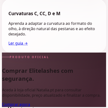
Curvaturas C, CC, D e M
Aprenda a adaptar a curvatura ao formato do
olho, à direção natural das pestanas e ao efeito
desejado.
Ler guia →
PRODUTO OFICIAL
Comprar Elitelashes com
segurança.
Aceda à loja oficial Natalia.pt para consultar
disponibilidade, preço atualizado e finalizar a compra.
Comprar agora