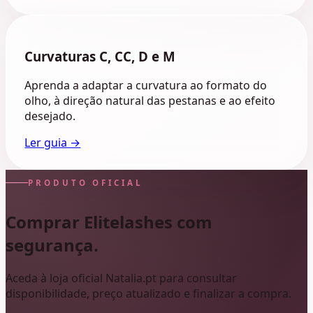
Curvaturas C, CC, D e M
Aprenda a adaptar a curvatura ao formato do
olho, à direção natural das pestanas e ao efeito
desejado.
Ler guia →
PRODUTO OFICIAL
Comprar Elitelashes com
segurança.
Aceda à loja oficial Natalia.pt para consultar
disponibilidade, preço atualizado e finalizar a compra.