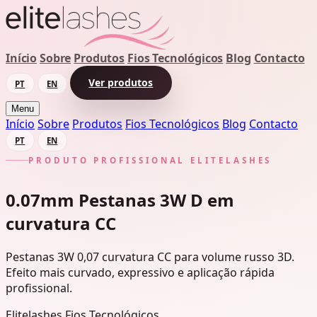
Início
Sobre
Produtos
Fios Tecnológicos
Blog
Contacto
Ver produtos
PT
EN
Menu
Início
Sobre
Produtos
Fios Tecnológicos
Blog
Contacto
PT
EN
PRODUTO PROFISSIONAL ELITELASHES
0.07mm Pestanas 3W D em
curvatura CC
Pestanas 3W 0,07 curvatura CC para volume russo 3D.
Efeito mais curvado, expressivo e aplicação rápida
profissional.
Elitelashes
Fios Tecnológicos