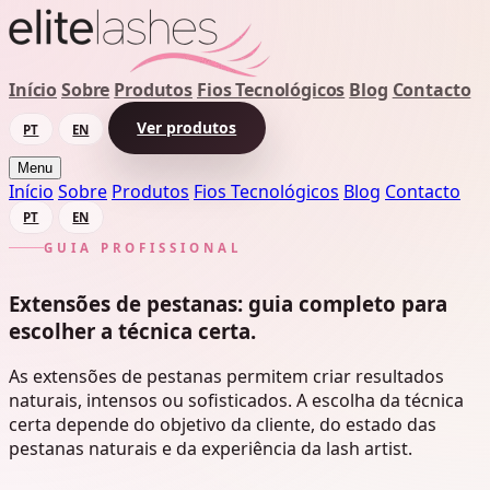
Início
Sobre
Produtos
Fios Tecnológicos
Blog
Contacto
Ver produtos
PT
EN
Menu
Início
Sobre
Produtos
Fios Tecnológicos
Blog
Contacto
PT
EN
GUIA PROFISSIONAL
Extensões de pestanas: guia completo para
escolher a técnica certa.
As extensões de pestanas permitem criar resultados
naturais, intensos ou sofisticados. A escolha da técnica
certa depende do objetivo da cliente, do estado das
pestanas naturais e da experiência da lash artist.