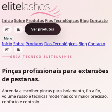
Início
Sobre
Produtos
Fios Tecnológicos
Blog
Contacto
Ver produtos
PT
EN
Menu
Início
Sobre
Produtos
Fios Tecnológicos
Blog
Contacto
PT
EN
GUIA TÉCNICO ELITELASHES
Pinças profissionais para extensões
de pestanas.
Aprenda a escolher pinças para isolamento, fio a fio,
volume russo e técnicas modernas com maior precisão,
conforto e controlo.