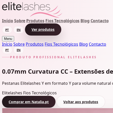
Início
Sobre
Produtos
Fios Tecnológicos
Blog
Contacto
Ver produtos
PT
EN
Menu
Início
Sobre
Produtos
Fios Tecnológicos
Blog
Contacto
PT
EN
PRODUTO PROFISSIONAL ELITELASHES
0.07mm Curvatura CC – Extensões de
Pestanas Elitelashes Y em formato Y para volume natural co
Elitelashes
Fios Tecnológicos
Comprar em Natalia.pt
Voltar aos produtos